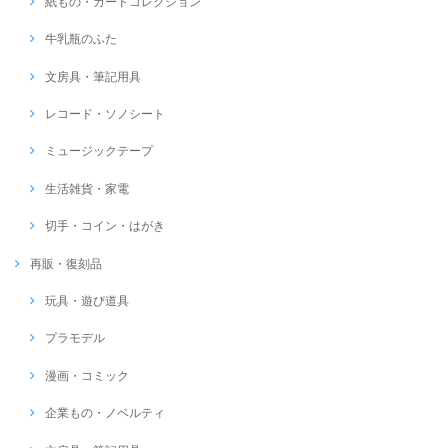
紙もの・カードコレクション
牛乳瓶のふた
文房具・筆記用具
レコード・ソノシート
ミュージックテープ
生活雑貨・家電
切手・コイン・はがき
再販・復刻品
玩具・遊び道具
プラモデル
漫画・コミック
企業もの・ノベルティ