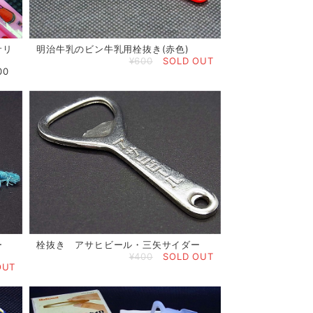
サリ
明治牛乳のビン牛乳用栓抜き(赤色)
¥600
SOLD OUT
00
ー
栓抜き アサヒビール・三矢サイダー
¥400
SOLD OUT
OUT