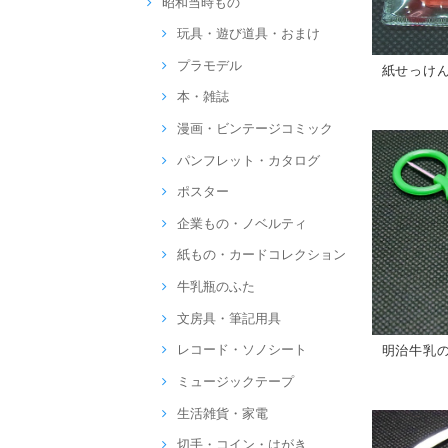
昭和当時もの
玩具・遊び道具・おまけ
プラモデル
紙せっけ
本・雑誌
漫画・ビンテージコミック
パンフレット・カタログ
ポスター
企業もの・ノベルティ
紙もの・カードコレクション
牛乳瓶のふた
文房具・筆記用具
レコード・ソノシート
明治牛乳の
ミュージックテープ
生活雑貨・家電
切手・コイン・はがき