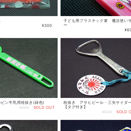
ん
子ども用プラスチック箸 魔法使い
ー
¥300
¥6
ビン牛乳用栓抜き(緑色)
栓抜き アサヒビール・三矢サイダ
【タグ付き】
¥600
SOLD OUT
¥600
SOLD 