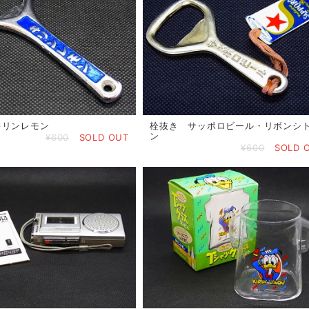
キリンレモン
栓抜き サッポロビール・リボンシ
ン
¥600
SOLD OUT
¥600
SOLD 