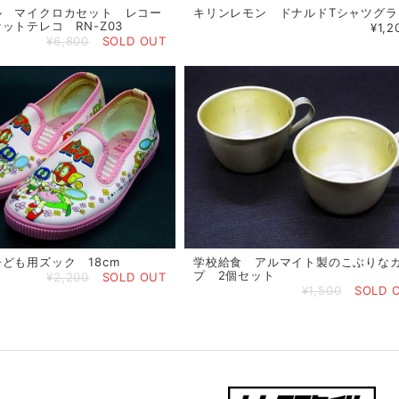
ル マイクロカセット レコー
キリンレモン ドナルドTシャツグラ
ットテレコ RN-Z03
¥1,2
¥6,800
SOLD OUT
ども用ズック 18cm
学校給食 アルマイト製のこぶりな
プ 2個セット
¥2,200
SOLD OUT
¥1,500
SOLD 