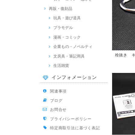
再販・復刻品
玩具・遊び道具
プラモデル
漫画・コミック
企業もの・ノベルティ
栓抜き 
文房具・筆記用具
生活雑貨
インフォメーション
関連事項
ブログ
お問合せ
プライバシーポリシー
特定商取引法に基づく表記