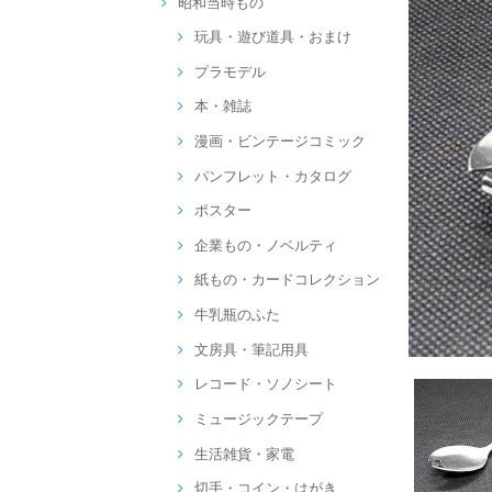
昭和当時もの
玩具・遊び道具・おまけ
プラモデル
本・雑誌
漫画・ビンテージコミック
パンフレット・カタログ
ポスター
企業もの・ノベルティ
紙もの・カードコレクション
牛乳瓶のふた
文房具・筆記用具
レコード・ソノシート
ミュージックテープ
生活雑貨・家電
切手・コイン・はがき