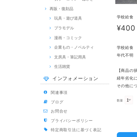
再販・復刻品
学校給食
玩具・遊び道具
¥400
プラモデル
漫画・コミック
企業もの・ノベルティ
学校給食
年代不明
文房具・筆記用具
生活雑貨
【商品の
経年劣化
インフォメーション
その他に
関連事項
数量
ブログ
お問合せ
プライバシーポリシー
特定商取引法に基づく表記