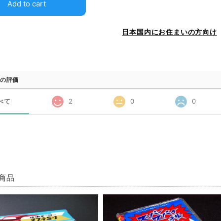
Add to cart
日本国内にお住まいの方向け
の評価
べて
2
0
0
商品