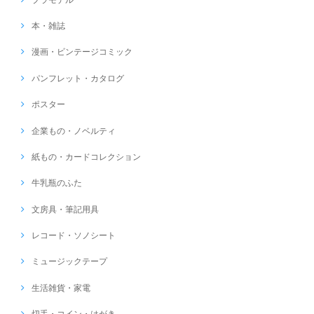
本・雑誌
漫画・ビンテージコミック
パンフレット・カタログ
ポスター
企業もの・ノベルティ
紙もの・カードコレクション
牛乳瓶のふた
文房具・筆記用具
レコード・ソノシート
ミュージックテープ
生活雑貨・家電
切手・コイン・はがき