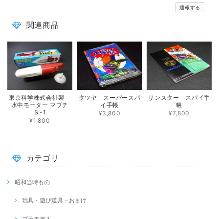
通報する
関連商品
東京科学株式会社製
タツヤ スーパースパ
サンスター スパイ手
水中モーター マブチ
イ手帳
帳
Ｓ-1
¥3,800
¥7,800
¥1,800
カテゴリ
昭和当時もの
玩具・遊び道具・おまけ
プラモデル