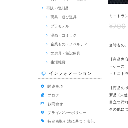
再販・復刻品
ミニトラ
玩具・遊び道具
¥700
プラモデル
漫画・コミック
企業もの・ノベルティ
当時もの
文房具・筆記用具
【商品内
生活雑貨
・ケース
インフォメーション
・ミニトラ
関連事項
【商品の
新品 (未使
ブログ
目立つ汚
お問合せ
その他に
プライバシーポリシー
特定商取引法に基づく表記