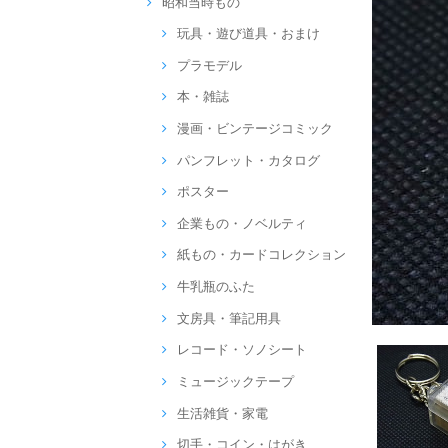
昭和当時もの
玩具・遊び道具・おまけ
プラモデル
本・雑誌
漫画・ビンテージコミック
パンフレット・カタログ
ポスター
企業もの・ノベルティ
紙もの・カードコレクション
牛乳瓶のふた
文房具・筆記用具
レコード・ソノシート
ミュージックテープ
生活雑貨・家電
切手・コイン・はがき