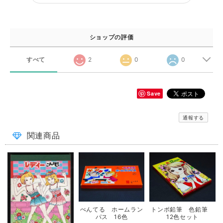
ショップの評価
すべて
2
0
0
Save
通報する
関連商品
ぺんてる ホームラン
トンボ鉛筆 色鉛筆
パス 16色
12色セット