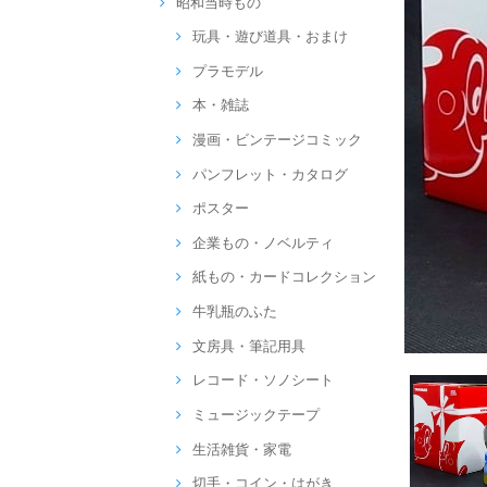
昭和当時もの
玩具・遊び道具・おまけ
プラモデル
本・雑誌
漫画・ビンテージコミック
パンフレット・カタログ
ポスター
企業もの・ノベルティ
紙もの・カードコレクション
牛乳瓶のふた
文房具・筆記用具
レコード・ソノシート
ミュージックテープ
生活雑貨・家電
切手・コイン・はがき