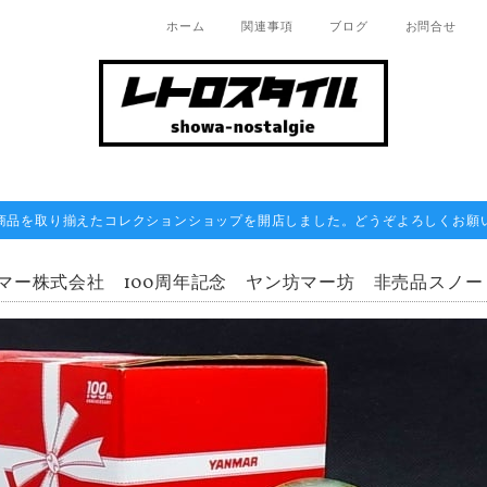
ホーム
関連事項
ブログ
お問合せ
商品を取り揃えたコレクションショップを開店しました。どうぞよろしくお願
マー株式会社 100周年記念 ヤン坊マー坊 非売品スノー