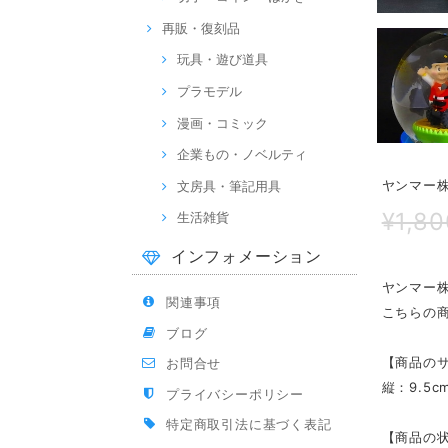
再販・復刻品
玩具・遊び道具
プラモデル
漫画・コミック
企業もの・ノベルティ
ヤンマー
文房具・筆記用具
¥1,80
生活雑貨
インフォメーション
ヤンマー
関連事項
こちらの商
ブログ
【商品の
お問合せ
縦：9.5c
プライバシーポリシー
特定商取引法に基づく表記
【商品の