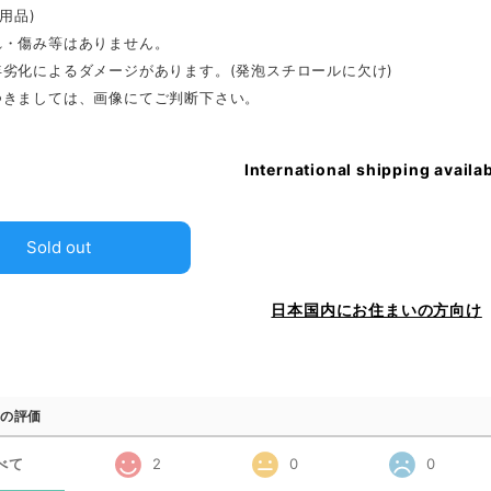
用品)
れ・傷み等はありません。
年劣化によるダメージがあります。(発泡スチロールに欠け)
つきましては、画像にてご判断下さい。
International shipping availa
Sold out
日本国内にお住まいの方向け
の評価
べて
2
0
0