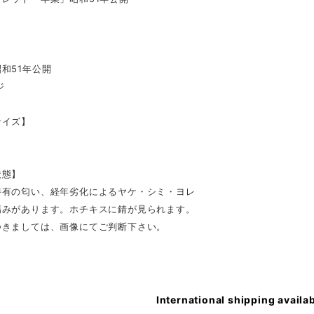
和51年公開
ジ
サイズ】
状態】
特有の匂い、経年劣化によるヤケ・シミ・ヨレ
傷みがあります。ホチキスに錆が見られます。
つきましては、画像にてご判断下さい。
International shipping availa