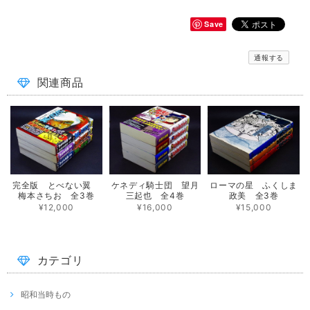
Save
通報する
関連商品
完全版 とべない翼
ケネディ騎士団 望月
ローマの星 ふくしま
梅本さちお 全3巻
三起也 全4巻
政美 全3巻
¥12,000
¥16,000
¥15,000
カテゴリ
昭和当時もの