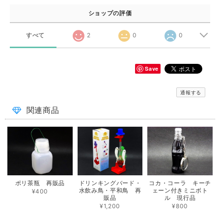
ショップの評価
すべて
2
0
0
Save
通報する
関連商品
ポリ茶瓶 再販品
ドリンキングバード・
コカ・コーラ キーチ
水飲み鳥・平和鳥 再
ェーン付きミニボト
¥400
販品
ル 現行品
¥1,200
¥800